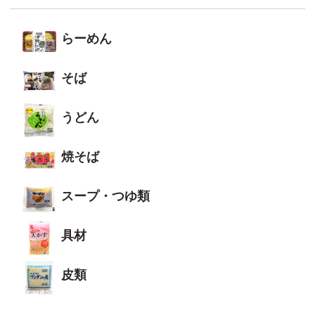
らーめん
そば
うどん
焼そば
スープ・つゆ類
具材
皮類