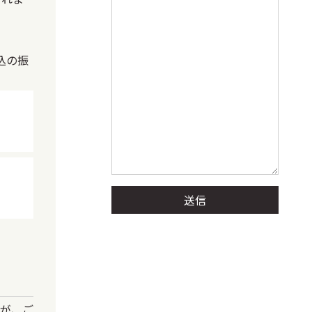
込の振
が、ご