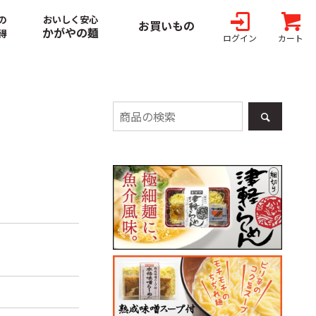
の
おいしく安心
お買いもの
かがやの麺
得
ログイン
カート