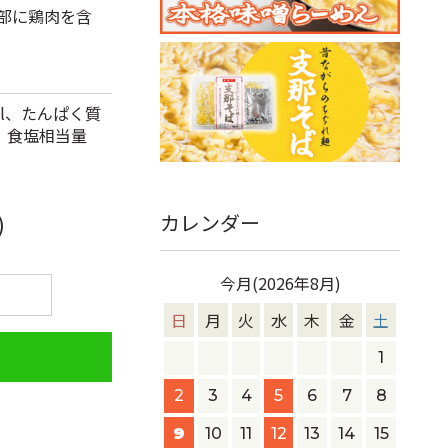
一部に鶏肉を含
al、たんぱく質
0g、食塩相当量
カレンダー
)
今月(2026年8月)
日
月
火
水
木
金
土
1
2
3
4
5
6
7
8
9
10
11
12
13
14
15