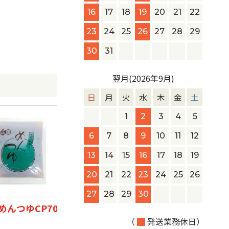
16
17
18
19
20
21
22
23
24
25
26
27
28
29
30
31
翌月(2026年9月)
日
月
火
水
木
金
土
1
2
3
4
5
6
7
8
9
10
11
12
13
14
15
16
17
18
19
20
21
22
23
24
25
26
27
28
29
30
めんつゆCP70
大和食品 焼そばソース3連
（粉末）
メ
（
発送業務休日）