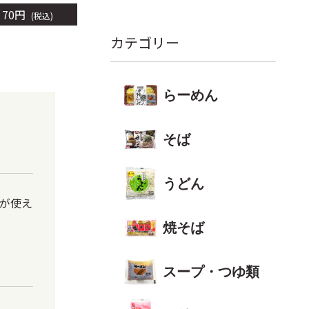
70
円
120
円
税込
税込
カテゴリー
らーめん
そば
うどん
が使え
焼そば
スープ・つゆ類